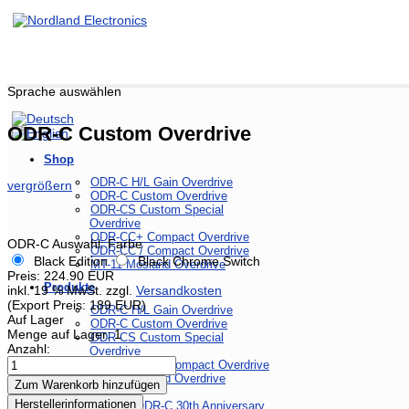
Sprache auswählen
ODR-C Custom Overdrive
Shop
ODR-C H/L Gain Overdrive
vergrößern
ODR-C Custom Overdrive
ODR-CS Custom Special
Overdrive
ODR-CC+ Compact Overdrive
ODR-C Auswahl:
Farbe
ODR-CC / Compact Overdrive
Black Edition
Black Chrome Switch
MT-11 Mosland Overdrive
Preis:
224.90 EUR
Produkte
inkl. 19 % MwSt.
zzgl.
Versandkosten
(Export Preis
:
189 EUR)
ODR-C H/L Gain Overdrive
Auf Lager
ODR-C Custom Overdrive
Menge auf Lager:
1
ODR-CS Custom Special
Anzahl
:
Overdrive
ODR-CC/CC+ Compact Overdrive
MT-11 Mosland Overdrive
Herstellerinformationen
History: ODR-C 30th Anniversary