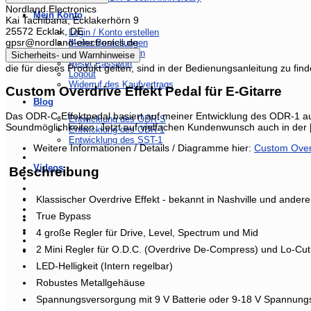
Nordland Electronics
Mein Konto
Kai Tachibana, Ecklakerhörn 9
25572 Ecklak, DE
Login / Konto erstellen
gpsr@nordland-electronics.de
Meine Bestellungen
Kontoeinstellungen
Sicherheits- und Warnhinweise
Reset Passwort
die für dieses Produkt gelten, sind in der Bedienungsanleitung zu find
Logout
Widerruf des Kaufvertrags
Custom Overdrive Effekt Pedal für E-Gitarre
Blog
Das ODR-C-Effektpedal basiert auf meiner Entwicklung des ODR-1 aus
Entwicklung des ODR-S
Soundmöglichkeiten. Jetzt auf vielfachen Kundenwunsch auch in der 
Entwicklung des ODR-1
Entwicklung des SST-1
Weitere Informationen / Details / Diagramme hier:
Custom Over
Videos
Beschreibung
Klassischer Overdrive Effekt - bekannt in Nashville und ander
True Bypass
4 große Regler für Drive, Level, Spectrum und Mid
2 Mini Regler für O.D.C. (Overdrive De-Compress) und Lo-Cut
LED-Helligkeit (Intern regelbar)
Robustes Metallgehäuse
Spannungsversorgung mit 9 V Batterie oder 9-18 V Spannung