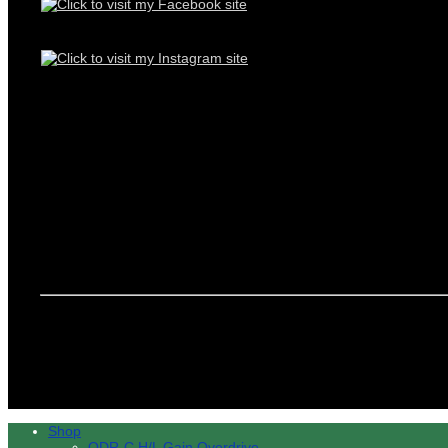
Shop
ODR-C H/L Gain Overdrive