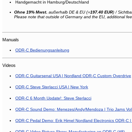
Handgemacht in Hamburg/Deutschland
Ohne 19% Mwst.
außerhalb DE & EU (=
197.40
EUR
) / Sichtb
Please note that outside of Germany and the EU, additional fe
Manuals
ODR-C Bedienungsanleitung
Videos
ODR-C Guitarsenal USA | Nordland ODR-C Custom Overdrive
ODR-C Steve Sterlacci USA | New York
ODR-C 6 Month Update!: Steve Sterlacci
ODR-C Sound Demo: Menezes/Andy/Mendoza | Trio Jams Vo
ODR-C Pedal Demo: Erik Himel Nordland Electronics ODR-C |
ODR-C Video Picture Show: Manufacturing an ODR-C (#8)