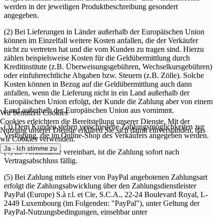
werden in der jeweiligen Produktbeschreibung gesondert
angegeben.
(2) Bei Lieferungen in Länder außerhalb der Europäischen Union
können im Einzelfall weitere Kosten anfallen, die der Verkäufer
nicht zu vertreten hat und die vom Kunden zu tragen sind. Hierzu
zählen beispielsweise Kosten für die Geldübermittlung durch
Kreditinstitute (z.B. Überweisungsgebühren, Wechselkursgebühren)
oder einfuhrrechtliche Abgaben bzw. Steuern (z.B. Zölle). Solche
Kosten können in Bezug auf die Geldübermittlung auch dann
anfallen, wenn die Lieferung nicht in ein Land außerhalb der
Europäischen Union erfolgt, der Kunde die Zahlung aber von einem
Land außerhalb der Europäischen Union aus vornimmt.
Wir benutzen Cookies
Cookies erleichtern die Bereitstellung unserer Dienste. Mit der
(3) Dem Kunden stehen verschiedene Zahlungsmöglichkeiten zur
Nutzung unserer Dienste erklären Sie sich damit einverstanden, das
Verfügung, die im Online-Shop des Verkäufers angegeben werden.
wir Cookies verwenden.
Ja - Ich stimme zu
(4) Ist Vorauskasse vereinbart, ist die Zahlung sofort nach
Vertragsabschluss fällig.
(5) Bei Zahlung mittels einer von PayPal angebotenen Zahlungsart
erfolgt die Zahlungsabwicklung über den Zahlungsdienstleister
PayPal (Europe) S.à r.l. et Cie, S.C.A., 22-24 Boulevard Royal, L-
2449 Luxembourg (im Folgenden: "PayPal"), unter Geltung der
PayPal-Nutzungsbedingungen, einsehbar unter