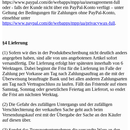
https://www.paypal.com/de/webapps/mpp/ua/useragreement-full
oder - falls der Kunde nicht über ein PayPal-Konto verfügt – unter
Geltung der Bedingungen für Zahlungen ohne PayPal-Konto,
einsehbar unter
https://www.paypal.com/de/webapps/mpp/ua/privacywax-full
.
§4 Lieferung
(1) Sofern wir dies in der Produktbeschreibung nicht deutlich anders
angegeben haben, sind alle von uns angebotenen Artikel sofort
versandfertig. Die Lieferung erfolgt hier spätesten innerhalb von 6
Werktagen. Dabei beginnt die Frist für die Lieferung im Falle der
Zahlung per Vorkasse am Tag nach Zahlungsauftrag an die mit der
Überweisung beauftragte Bank und bei allen anderen Zahlungsarten
am Tag nach Vertragsschluss zu laufen. Fällt das Fristende auf einen
Samstag, Sonntag oder gesetzlichen Feiertag am Lieferort, so endet
die Frist am nächsten Werktag.
(2) Die Gefahr des zufälligen Untergangs und der zufälligen
Verschlechterung der verkauften Sache geht auch beim
Versendungskauf erst mit der Übergabe der Sache an den Käufer
auf diesen über.
(3) Sendet das Transportunternehmen die versandte Ware an den